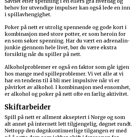
Savnet etter spenning i en ellers grå hverdag og
behov for utvendige impulser kan også lede en inn
i spillavhengighet.
Poker på nett er utrolig spennende og gode kort i
kombinasjon med store potter, er som heroin for
en som søker spenning. Har du vært en adrenalin-
junkie gjennom hele livet, bør du være ekstra
forsiktig når du spiller på nett.
Alkoholproblemer er også en faktor som går igjen
hos mange med spilleproblemer. Vi vet alle at vi
har en tendens til å bli mer impulsive når vi er
påvirket av alkohol. I kombinasjon med ensomhet,
er alkohol og poker på nett ofte en farlig aktivitet.
Skiftarbeider
Spill på nett er allment akseptert i Norge og som
alt annet på internett lett tilgjengelig, døgnet rundt.
Nettopp den døgnkontinuerlige tilgangen er med