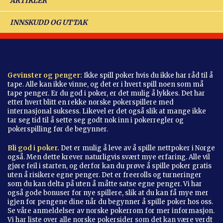
ARTIKLER
INNSKUDD OG UTTAK
Gevinster og penger:
Ikke spill poker hvis du ikke har råd til å
tape. Alle kan ikke vinne, og det er i hvert spill noen som må
tape penger. Er du god i poker, er det mulig å lykkes. Det har
etter hvert blitt en rekke norske pokerspillere med
internasjonal suksess. Likevel er det også slik at mange ikke
tar seg tid til å sette seg godt nok inn i pokerregler og
pokerspilling før de begynner.
Bli god i poker.
Det er mulig å leve av å spille nettpoker i Norge
også. Men dette krever naturligvis svært mye erfaring. Alle vil
gjøre feil i starten, og derfor kan du prøve å spille poker gratis
uten å risikere egne penger. Det er freerolls og turneringer
som du kan delta på uten å måtte satse egne penger. Vi har
også gode bonuser for nye spillere, slik at du kan få mye mer
igjen for pengene dine når du begynner å spille poker hos oss.
Se våre anmeldelser av norske pokerrom for mer informasjon.
Vi har liste over alle norske pokersider som det kan være verdt