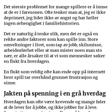
Det største problemet for mange spillere er å innse
at de er i faresonen. Ofte tenker man at, jeg er ikke
deprimert, jeg lider ikke av angst og har heller
ingen avhengighet i familiehistorien.
Det er naturlig å tenke slik, men det er også en
rekke andre faktorer som kan spille inn. Store
omveltninger i livet, som tap av jobb, skilsmisse,
arbeidsuførhet eller at man mister noen man sto
nær, er alle årsaker til at vi som mennesker søker
en flukt fra hverdagen.
En flukt som veldig ofte kan ende opp på internett
hvor spill tar overhånd grunnet frustrasjon og
sinne.
Jakten på spenning i en grå hverdag
Hverdagen kan ofte være krevende og mange føler
at de lever for å jobbe, og ikke jobber for å leve.