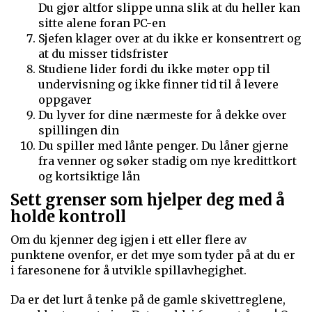
Du gjør altfor slippe unna slik at du heller kan
sitte alene foran PC-en
Sjefen klager over at du ikke er konsentrert og
at du misser tidsfrister
Studiene lider fordi du ikke møter opp til
undervisning og ikke finner tid til å levere
oppgaver
Du lyver for dine nærmeste for å dekke over
spillingen din
Du spiller med lånte penger. Du låner gjerne
fra venner og søker stadig om nye kredittkort
og kortsiktige lån
Sett grenser som hjelper deg med å
holde kontroll
Om du kjenner deg igjen i ett eller flere av
punktene ovenfor, er det mye som tyder på at du er
i faresonene for å utvikle spillavhegighet.
Da er det lurt å tenke på de gamle skivettreglene,