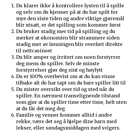
Du klarer ikke å kontrollere lysten til å spille
og selv om du kjenner på at du har spilt for
mye den siste tiden og andre viktige gjøremål
blir utsatt, er det spilling som kommer først
Du bruker stadig mer tid på spilling og du
merker at økonomien blir strammere siden
stadig mer av lønningen blir overført direkte
til nettcasinoet
Du blir amper og irritert om noen forstyrrer
deg mens du spiller. Selv de minste
forstyrrelser gjør deg sint og høylytt
Du er 100% overbevist om at du kan vinne
tilbake alt du har tapt om du bare spiller litt til
Du mister oversikt over tid og sted når du
spiller. En nærmest transelignende tilstand
som gjør at du spiller time etter time, helt uten
at du får det meg deg
Familie og venner kommer alltid i andre
rekke, være det seg å hjelpe dine barn med
lekser, eller søndagsmiddagen med svigers.