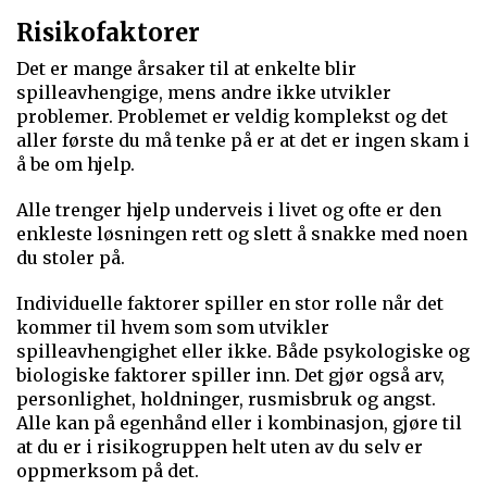
Risikofaktorer
Det er mange årsaker til at enkelte blir
spilleavhengige, mens andre ikke utvikler
problemer. Problemet er veldig komplekst og det
aller første du må tenke på er at det er ingen skam i
å be om hjelp.
Alle trenger hjelp underveis i livet og ofte er den
enkleste løsningen rett og slett å snakke med noen
du stoler på.
Individuelle faktorer spiller en stor rolle når det
kommer til hvem som som utvikler
spilleavhengighet eller ikke. Både psykologiske og
biologiske faktorer spiller inn. Det gjør også arv,
personlighet, holdninger, rusmisbruk og angst.
Alle kan på egenhånd eller i kombinasjon, gjøre til
at du er i risikogruppen helt uten av du selv er
oppmerksom på det.