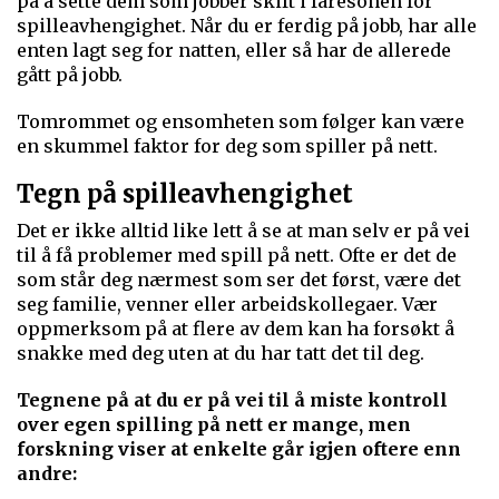
på å sette dem som jobber skift i faresonen for
spilleavhengighet. Når du er ferdig på jobb, har alle
enten lagt seg for natten, eller så har de allerede
gått på jobb.
Tomrommet og ensomheten som følger kan være
en skummel faktor for deg som spiller på nett.
Tegn på spilleavhengighet
Det er ikke alltid like lett å se at man selv er på vei
til å få problemer med spill på nett. Ofte er det de
som står deg nærmest som ser det først, være det
seg familie, venner eller arbeidskollegaer. Vær
oppmerksom på at flere av dem kan ha forsøkt å
snakke med deg uten at du har tatt det til deg.
Tegnene på at du er på vei til å miste kontroll
over egen spilling på nett er mange, men
forskning viser at enkelte går igjen oftere enn
andre: