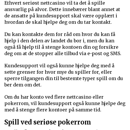
Ethvert seriøst nettcasino vil ta det å spille
ansvarlig på alvor. Dette innebærer blant annet at
de ansatte på kundesupport skal være opplært i
hvordan de skal hjelpe deg om du tar kontakt.
Du kan kontakte dem for råd om hvor du kan få
hjelp i den delen av landet du bor i, men du kan
også få hjelp til å stenge kontoen din og forsikre
deg om at de stopper alle tilbud via e-post og SMS.
Kundesupport vil også kunne hjelpe deg med å
sette grenser for hvor mye du spiller for, eller
sperre tilgangen din til bestemte typer spill om du
ber dem om det.
Om du har konto ved flere nettcasino eller
pokerrom, vil kundesupport også kunne hjelpe deg
med å stenge flere kontoer på samme tid.
Spill ved seriøse pokerrom